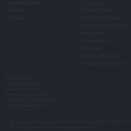
Консервирование
Рассрочка
Копчение
Возврат товара
Сувениры
Бонусная политика
Гарантия лучшей цены
Как заказать
Калькуляторы
Блогерам
База знаний Колбы
Расширенная гарантия
© Колба 2026.
Вся представленная на сайте информация, касающаяся техничес
Мы используем
cookies
, чтобы сайт работал лучше. Оставаясь с н
характер и ни при каких условиях не является публичной офер
вы соглашаетесь на использование файлов куки.
персональных данных
каждый раз, когда оставляете свои данные