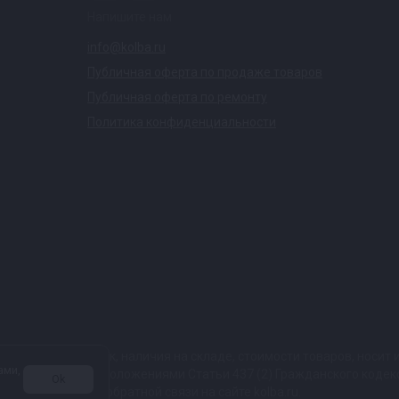
Напишите нам
info@kolba.ru
Публичная оферта по продаже товаров
Публичная оферта по ремонту
Политика конфиденциальности
ких характеристик, наличия на складе, стоимости товаров, носи
ами,
той, определяемой положениями Статьи 437 (2) Гражданского коде
Ok
 в любой форме обратной связи на сайте kolba.ru.