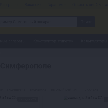
Рассрочка
Вакансии
Гарантия +
Открыть свой мага
ные аппараты
Конструктор этикеток
Калькуляторы
ие
 Симферополе
ые
подешевле
подороже
высокий рейтинг
по скидке
Скидка 22%
С