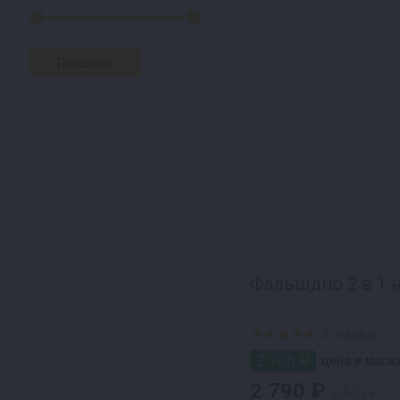
Фальшдно 2 в 1 н
4 отзыва
2 706 ₽
цена в мага
2 790 ₽
3 571 ₽