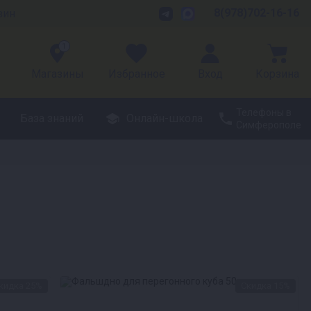
8(978)702-16-16
зин
1
Магазины
Избранное
Вход
Корзина
Телефоны в
База знаний
Онлайн-школа
Симферополе
кидка 25%
Скидка 15%