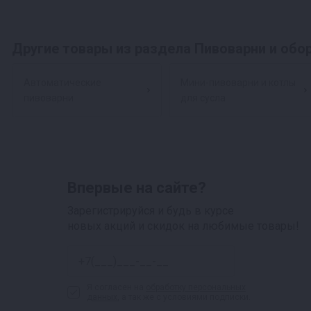
Другие товары из раздела Пивоварни и обо
Автоматические
Мини-пивоварни и котлы
пивоварни
для сусла
Впервые на сайте?
Зарегистрируйся и будь в курсе
новых акций и скидок на любимые товары!
Я согласен на
обработку персональных
данных
, а так же с условиями подписки.