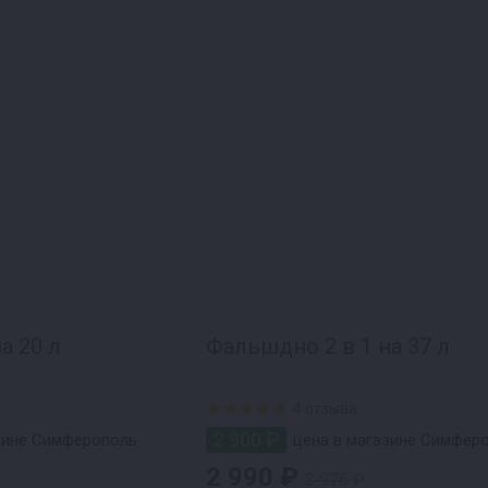
а 20 л
Фальшдно 2 в 1 на 37 л
4 отзыва
2 900 ₽
зине Симферополь
цена в магазине Симфер
2 990 ₽
3 976 ₽