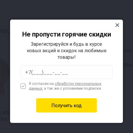
воварен, также интересуется:
Не пропусти горячие скидки
Зарегистрируйся и будь в курсе
новых акций и скидок на любимые
товары!
Домашн
Я согласен на
обработку персональных
данных
, а так же с условиями подписки.
 для
Автоклавы для консервов
ски